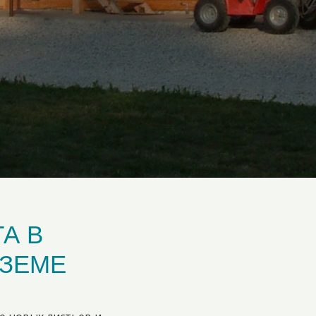
А В
ЗЕМЕ