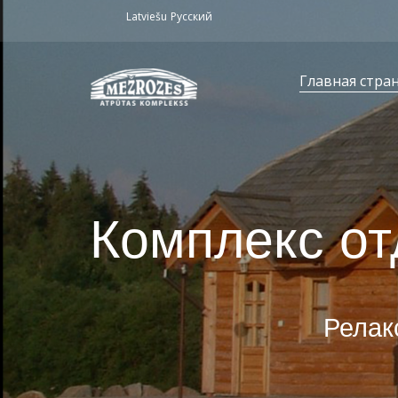
Latviešu
Русский
Главная стра
Комплекс о
Релак