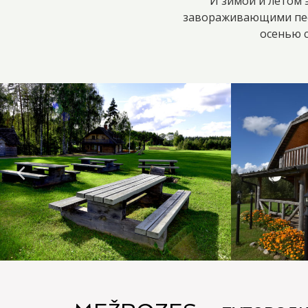
И зимой и летом 
завораживающими песн
осенью с