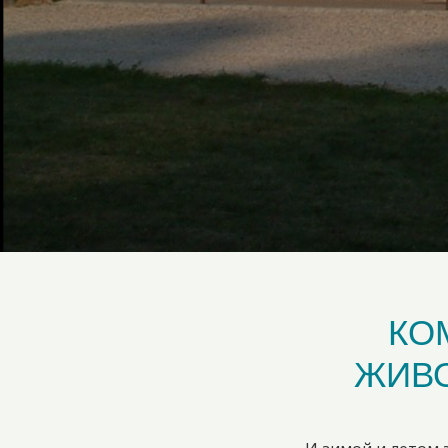
КО
ЖИВ