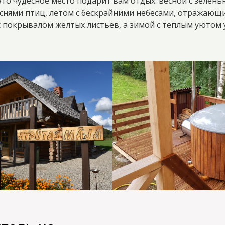
это чудесное место подарит вам отдых: весной с зелень
ями птиц, летом с бескрайними небесами, отражающи
 покрывалом жёлтых листьев, а зимой с тёплым уютом 