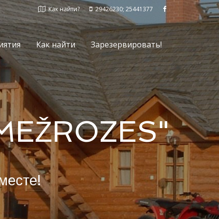
Как найти?
29426230; 25441377
иятия
Как найти
Зарезервировать!
 "MEŽROZES"
месте!