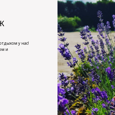
Ж
тдыхом у нас!
ом и