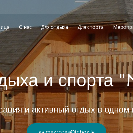
ница
О нас
Для отдыха
Для спорта
Меропр
тдыха и спорта
сация и активный отдых в одном 
av.mezrozes@inbox.lv