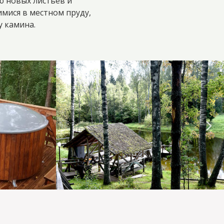
ю новых листьев и
мися в местном пруду,
у камина.